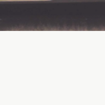
Servicios
que puedes encontrar
Aquí podrás encontrar una buena red de servicios para
planificar tu viaje. Encontarás casas rurales para alojarte,
servicios de guías para facilitarte el acceso a las zonas de
observación.