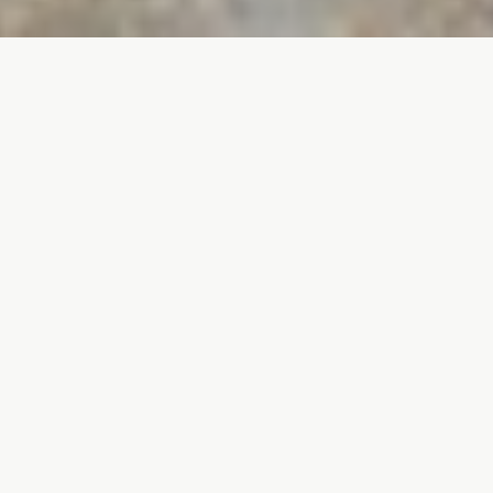
Turismo ornitológico
en el sur de la provincia de Soria
Soria es una de las provincias mas desconocidas de España.
Alberga una riqueza cultural y natural notable, representada por
las tradiciones seculares de sus habitantes, su patrimonio
histórico-artístico y su diversidad natural.
Los paisajes naturales del sur de la provincia son magníficos.
En escasos 2500 km2 de territorio tienen su representación
algunos de los hábitats mas importantes para la observación
de las aves como son los pinares, encinares, quejigares,
parameras desarboladas, estepas cerealistas, bosques de
sabina, ríos, embalses o cortados rocosos.