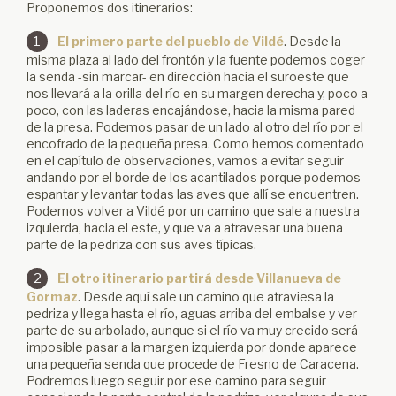
Proponemos dos itinerarios:
1
El primero
parte del pueblo de Vildé
. Desde la
misma plaza al lado del frontón y la fuente podemos coger
la senda -sin marcar- en dirección hacia el suroeste que
nos llevará a la orilla del río en su margen derecha y, poco a
poco, con las laderas encajándose, hacia la misma pared
de la presa. Podemos pasar de un lado al otro del río por el
encofrado de la pequeña presa. Como hemos comentado
en el capítulo de observaciones, vamos a evitar seguir
andando por el borde de los acantilados porque podemos
espantar y levantar todas las aves que allí se encuentren.
Podemos volver a Vildé por un camino que sale a nuestra
izquierda, hacia el este, y que va a atravesar una buena
parte de la pedriza con sus aves típicas.
2
El otro itinerario
partirá desde Villanueva de
Gormaz
. Desde aquí sale un camino que atraviesa la
pedriza y llega hasta el río, aguas arriba del embalse y ver
parte de su arbolado, aunque si el río va muy crecido será
imposible pasar a la margen izquierda por donde aparece
una pequeña senda que procede de Fresno de Caracena.
Podremos luego seguir por ese camino para seguir