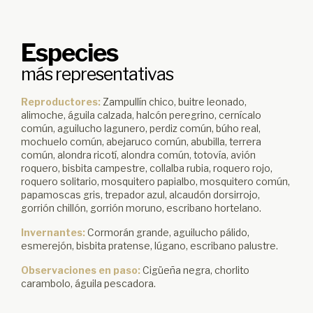
Especies
más representativas
Reproductores:
Zampullín chico, buitre leonado,
alimoche, águila calzada, halcón peregrino, cernícalo
común, aguilucho lagunero, perdiz común, búho real,
mochuelo común, abejaruco común, abubilla, terrera
común, alondra ricotí, alondra común, totovía, avión
roquero, bisbita campestre, collalba rubia, roquero rojo,
roquero solitario, mosquitero papialbo, mosquitero común,
papamoscas gris, trepador azul, alcaudón dorsirrojo,
gorrión chillón, gorrión moruno, escribano hortelano.
Invernantes:
Cormorán grande, aguilucho pálido,
esmerejón, bisbita pratense, lúgano, escribano palustre.
Observaciones en paso:
Cigüeña negra, chorlito
carambolo, águila pescadora.