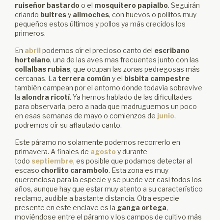
ruiseñor bastardo
o el
mosquitero papialbo
. Seguirán
criando
buitres
y
alimoches
, con huevos o pollitos muy
pequeños estos últimos y pollos ya más crecidos los
primeros.
En
abril
podemos oír el precioso canto del
escribano
hortelano
, una de las aves mas frecuentes junto con las
collalbas rubias
, que ocupan las zonas pedregosas más
cercanas. La
terrera común
y el
bisbita campestre
también campean por el entorno donde todavía sobrevive
la
alondra ricotí
. Ya hemos hablado de las dificultades
para observarla, pero a nada que madruguemos un poco
en esas semanas de mayo o comienzos de
junio
,
podremos oír su aflautado canto.
Este páramo no solamente podemos recorrerlo en
primavera. A finales de
agosto
y durante
todo
septiembre
, es posible que podamos detectar al
escaso
chorlito carambolo
. Esta zona es muy
querenciosa para la especie y se puede ver casi todos los
años, aunque hay que estar muy atento a su característico
reclamo, audible a bastante distancia. Otra especie
presente en este enclave es la
ganga ortega
,
moviéndose entre el páramo y los campos de cultivo más