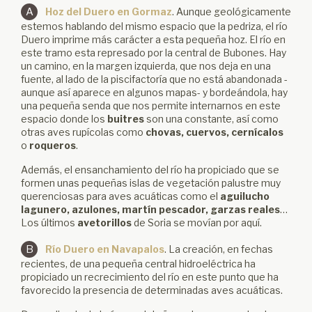
A
Hoz del Duero en Gormaz
. Aunque geológicamente
estemos hablando del mismo espacio que la pedriza, el río
Duero imprime más carácter a esta pequeña hoz. El río en
este tramo esta represado por la central de Bubones. Hay
un camino, en la margen izquierda, que nos deja en una
fuente, al lado de la piscifactoría que no está abandonada -
aunque así aparece en algunos mapas- y bordeándola, hay
una pequeña senda que nos permite internarnos en este
espacio donde los
buitres
son una constante, así como
otras aves rupícolas como
chovas, cuervos, cernícalos
o
roqueros
.
Además, el ensanchamiento del río ha propiciado que se
formen unas pequeñas islas de vegetación palustre muy
querenciosas para aves acuáticas como el
aguilucho
lagunero, azulones, martín pescador, garzas reales
…
Los últimos
avetorillos
de Soria se movían por aquí.
B
Río Duero en Navapalos
. La creación, en fechas
recientes, de una pequeña central hidroeléctrica ha
propiciado un recrecimiento del río en este punto que ha
favorecido la presencia de determinadas aves acuáticas.