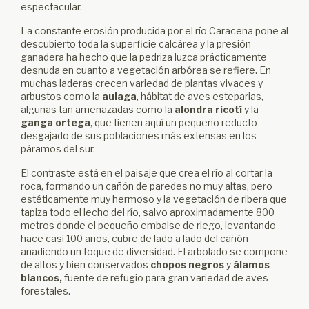
espectacular.
La constante erosión producida por el río Caracena pone al
descubierto toda la superficie calcárea y la presión
ganadera ha hecho que la pedriza luzca prácticamente
desnuda en cuanto a vegetación arbórea se refiere. En
muchas laderas crecen variedad de plantas vivaces y
arbustos como la
aulaga
, hábitat de aves esteparias,
algunas tan amenazadas como la
alondra ricotí
y la
ganga ortega
, que tienen aquí un pequeño reducto
desgajado de sus poblaciones más extensas en los
páramos del sur.
El contraste está en el paisaje que crea el río al cortar la
roca, formando un cañón de paredes no muy altas, pero
estéticamente muy hermoso y la vegetación de ribera que
tapiza todo el lecho del río, salvo aproximadamente 800
metros donde el pequeño embalse de riego, levantando
hace casi 100 años, cubre de lado a lado del cañón
añadiendo un toque de diversidad. El arbolado se compone
de altos y bien conservados
chopos negros
y
álamos
blancos,
fuente de refugio para gran variedad de aves
forestales.