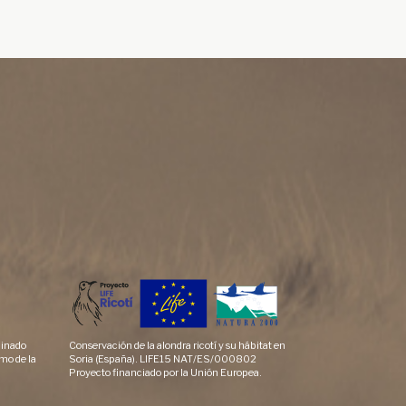
dinado
Conservación de la alondra ricotí y su hábitat en
mo de la
Soria (España). LIFE15 NAT/ES/000802
Proyecto financiado por la Unión Europea.