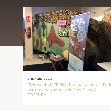
14 noviembre 2018
El proyecto LIFE Ricotí, presente en la II Feri
para la repoblación de la España vacía
PRESURA