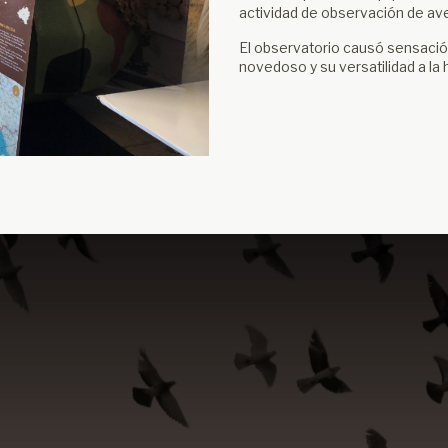
actividad de observación de aves
El observatorio causó sensación 
novedoso y su versatilidad a la 